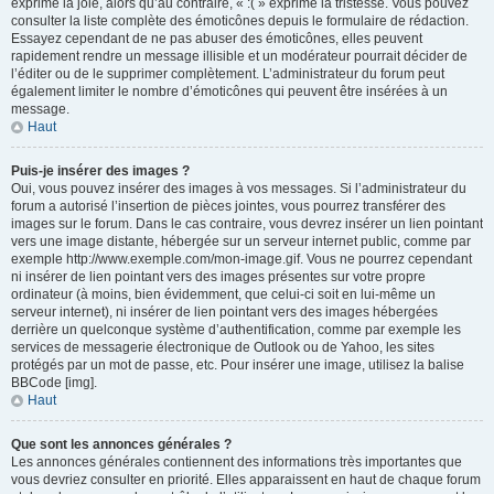
exprime la joie, alors qu’au contraire, « :( » exprime la tristesse. Vous pouvez
consulter la liste complète des émoticônes depuis le formulaire de rédaction.
Essayez cependant de ne pas abuser des émoticônes, elles peuvent
rapidement rendre un message illisible et un modérateur pourrait décider de
l’éditer ou de le supprimer complètement. L’administrateur du forum peut
également limiter le nombre d’émoticônes qui peuvent être insérées à un
message.
Haut
Puis-je insérer des images ?
Oui, vous pouvez insérer des images à vos messages. Si l’administrateur du
forum a autorisé l’insertion de pièces jointes, vous pourrez transférer des
images sur le forum. Dans le cas contraire, vous devrez insérer un lien pointant
vers une image distante, hébergée sur un serveur internet public, comme par
exemple http://www.exemple.com/mon-image.gif. Vous ne pourrez cependant
ni insérer de lien pointant vers des images présentes sur votre propre
ordinateur (à moins, bien évidemment, que celui-ci soit en lui-même un
serveur internet), ni insérer de lien pointant vers des images hébergées
derrière un quelconque système d’authentification, comme par exemple les
services de messagerie électronique de Outlook ou de Yahoo, les sites
protégés par un mot de passe, etc. Pour insérer une image, utilisez la balise
BBCode [img].
Haut
Que sont les annonces générales ?
Les annonces générales contiennent des informations très importantes que
vous devriez consulter en priorité. Elles apparaissent en haut de chaque forum