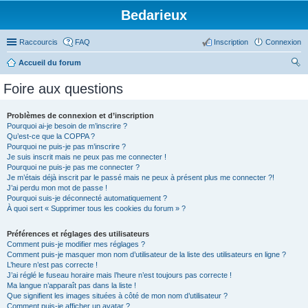
Bedarieux
Raccourcis
FAQ
Inscription
Connexion
Accueil du forum
ec
Foire aux questions
her
ch
Problèmes de connexion et d’inscription
Pourquoi ai-je besoin de m’inscrire ?
er
Qu’est-ce que la COPPA ?
Pourquoi ne puis-je pas m’inscrire ?
Je suis inscrit mais ne peux pas me connecter !
Pourquoi ne puis-je pas me connecter ?
Je m’étais déjà inscrit par le passé mais ne peux à présent plus me connecter ?!
J’ai perdu mon mot de passe !
Pourquoi suis-je déconnecté automatiquement ?
À quoi sert « Supprimer tous les cookies du forum » ?
Préférences et réglages des utilisateurs
Comment puis-je modifier mes réglages ?
Comment puis-je masquer mon nom d’utilisateur de la liste des utilisateurs en ligne ?
L’heure n’est pas correcte !
J’ai réglé le fuseau horaire mais l’heure n’est toujours pas correcte !
Ma langue n’apparaît pas dans la liste !
Que signifient les images situées à côté de mon nom d’utilisateur ?
Comment puis-je afficher un avatar ?