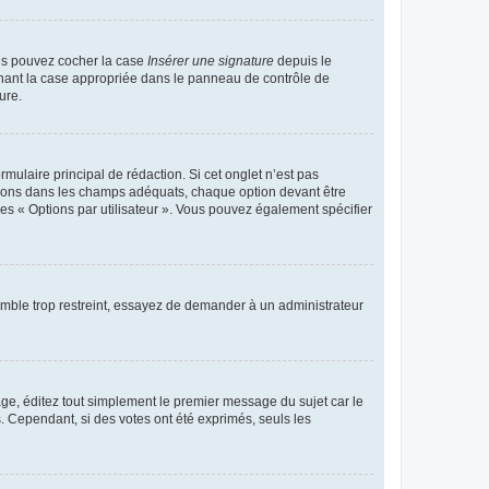
ous pouvez cocher la case
Insérer une signature
depuis le
chant la case appropriée dans le panneau de contrôle de
ure.
ulaire principal de rédaction. Si cet onglet n’est pas
ptions dans les champs adéquats, chaque option devant être
des « Options par utilisateur ». Vous pouvez également spécifier
emble trop restreint, essayez de demander à un administrateur
ge, éditez tout simplement le premier message du sujet car le
. Cependant, si des votes ont été exprimés, seuls les