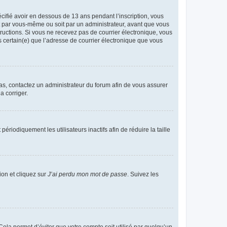
écifié avoir en dessous de 13 ans pendant l’inscription, vous
it par vous-même ou soit par un administrateur, avant que vous
structions. Si vous ne recevez pas de courrier électronique, vous
s certain(e) que l’adresse de courrier électronique que vous
 cas, contactez un administrateur du forum afin de vous assurer
a corriger.
iodiquement les utilisateurs inactifs afin de réduire la taille
ion et cliquez sur
J’ai perdu mon mot de passe
. Suivez les
ela permet d’éviter que votre compte soit utilisé par quelqu’un