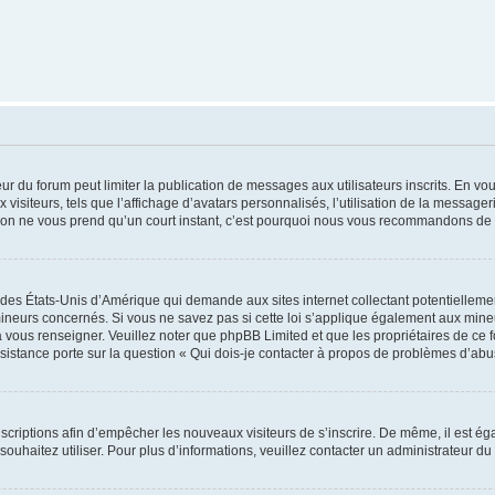
teur du forum peut limiter la publication de messages aux utilisateurs inscrits. En 
visiteurs, tels que l’affichage d’avatars personnalisés, l’utilisation de la messager
ription ne vous prend qu’un court instant, c’est pourquoi nous vous recommandons de l
 des États-Unis d’Amérique qui demande aux sites internet collectant potentiellem
ineurs concernés. Si vous ne savez pas si cette loi s’applique également aux mineu
a vous renseigner. Veuillez noter que phpBB Limited et que les propriétaires de ce 
ssistance porte sur la question « Qui dois-je contacter à propos de problèmes d’abu
inscriptions afin d’empêcher les nouveaux visiteurs de s’inscrire. De même, il est é
s souhaitez utiliser. Pour plus d’informations, veuillez contacter un administrateur du