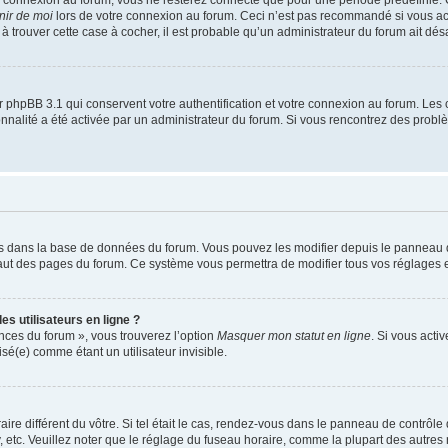
nir de moi
lors de votre connexion au forum. Ceci n’est pas recommandé si vous a
s à trouver cette case à cocher, il est probable qu’un administrateur du forum ait désa
 phpBB 3.1 qui conservent votre authentification et votre connexion au forum. Les 
tionnalité a été activée par un administrateur du forum. Si vous rencontrez des pro
kés dans la base de données du forum. Vous pouvez les modifier depuis le panneau de 
haut des pages du forum. Ce système vous permettra de modifier tous vos réglages e
s utilisateurs en ligne ?
ences du forum », vous trouverez l’option
Masquer mon statut en ligne
. Si vous acti
é(e) comme étant un utilisateur invisible.
aire différent du vôtre. Si tel était le cas, rendez-vous dans le panneau de contrôle d
c. Veuillez noter que le réglage du fuseau horaire, comme la plupart des autres rég