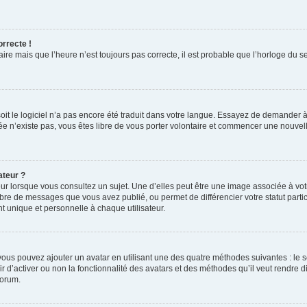
orrecte !
aire mais que l’heure n’est toujours pas correcte, il est probable que l’horloge du s
 soit le logiciel n’a pas encore été traduit dans votre langue. Essayez de demander à
irée n’existe pas, vous êtes libre de vous porter volontaire et commencer une nouvell
ateur ?
ur lorsque vous consultez un sujet. Une d’elles peut être une image associée à vo
mbre de messages que vous avez publié, ou permet de différencier votre statut parti
 unique et personnelle à chaque utilisateur.
, vous pouvez ajouter un avatar en utilisant une des quatre méthodes suivantes : le s
ir d’activer ou non la fonctionnalité des avatars et des méthodes qu’il veut rendre d
forum.