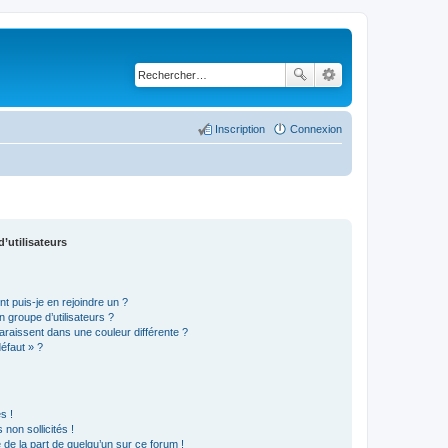
Inscription
Connexion
’utilisateurs
t puis-je en rejoindre un ?
 groupe d’utilisateurs ?
araissent dans une couleur différente ?
défaut » ?
s !
non sollicités !
e de la part de quelqu’un sur ce forum !