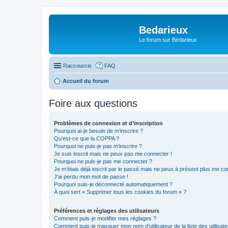
Bedarieux
Le forum sur Bédarieux
Raccourcis
FAQ
Accueil du forum
Foire aux questions
Problèmes de connexion et d’inscription
Pourquoi ai-je besoin de m’inscrire ?
Qu’est-ce que la COPPA ?
Pourquoi ne puis-je pas m’inscrire ?
Je suis inscrit mais ne peux pas me connecter !
Pourquoi ne puis-je pas me connecter ?
Je m’étais déjà inscrit par le passé mais ne peux à présent plus me co
J’ai perdu mon mot de passe !
Pourquoi suis-je déconnecté automatiquement ?
À quoi sert « Supprimer tous les cookies du forum » ?
Préférences et réglages des utilisateurs
Comment puis-je modifier mes réglages ?
Comment puis-je masquer mon nom d’utilisateur de la liste des utilisate