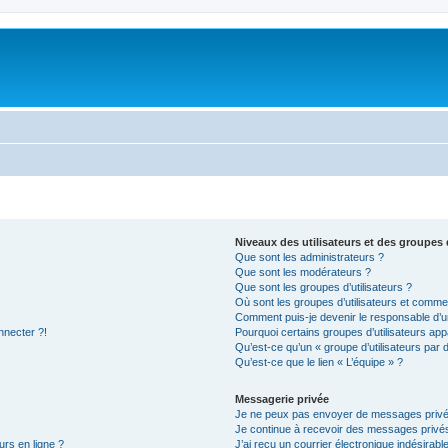
Niveaux des utilisateurs et des groupes d
Que sont les administrateurs ?
Que sont les modérateurs ?
Que sont les groupes d’utilisateurs ?
Où sont les groupes d’utilisateurs et commen
Comment puis-je devenir le responsable d’un
nnecter ?!
Pourquoi certains groupes d’utilisateurs app
Qu’est-ce qu’un « groupe d’utilisateurs par 
Qu’est-ce que le lien « L’équipe » ?
Messagerie privée
Je ne peux pas envoyer de messages privé
Je continue à recevoir des messages privés 
urs en ligne ?
J’ai reçu un courrier électronique indésirabl