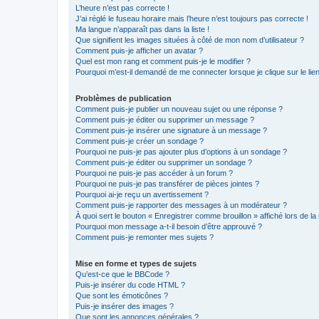
L’heure n’est pas correcte !
J’ai réglé le fuseau horaire mais l’heure n’est toujours pas correcte !
Ma langue n’apparaît pas dans la liste !
Que signifient les images situées à côté de mon nom d’utilisateur ?
Comment puis-je afficher un avatar ?
Quel est mon rang et comment puis-je le modifier ?
Pourquoi m’est-il demandé de me connecter lorsque je clique sur le lien 
Problèmes de publication
Comment puis-je publier un nouveau sujet ou une réponse ?
Comment puis-je éditer ou supprimer un message ?
Comment puis-je insérer une signature à un message ?
Comment puis-je créer un sondage ?
Pourquoi ne puis-je pas ajouter plus d’options à un sondage ?
Comment puis-je éditer ou supprimer un sondage ?
Pourquoi ne puis-je pas accéder à un forum ?
Pourquoi ne puis-je pas transférer de pièces jointes ?
Pourquoi ai-je reçu un avertissement ?
Comment puis-je rapporter des messages à un modérateur ?
À quoi sert le bouton « Enregistrer comme brouillon » affiché lors de la 
Pourquoi mon message a-t-il besoin d’être approuvé ?
Comment puis-je remonter mes sujets ?
Mise en forme et types de sujets
Qu’est-ce que le BBCode ?
Puis-je insérer du code HTML ?
Que sont les émoticônes ?
Puis-je insérer des images ?
Que sont les annonces générales ?