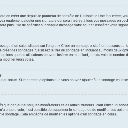
rd en créer une depuis le panneau de contrôle de l’utilisateur. Une fois créée, v
pouvez également ajouter une signature qui sera insérée à tous vos messages en co
us sera plus utile de spécifier sur chaque message votre souhait d’insérer votre signat
sage d’un sujet, cliquez sur l’onglet « Créer un sondage » situé en-dessous du form
 de créer des sondages. Saisissez le titre du sondage en incluant au moins deux o
options que les utilisateurs peuvent insérer en modifiant, lors du vote, le nombre 
à modifier leurs votes.
?
teur du forum. Si le nombre d’options que vous pouvez ajouter à un sondage vous s
que par leur auteur, les modérateurs et les administrateurs. Pour éditer un sonda
n’a encore voté, il est possible de supprimer le sondage ou de modifier ses options
r le sondage. Cela empêche de modifier les options d’un sondage en cours.