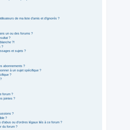
lisateurs de ma liste d’amis et d’ignorés ?
ans un ou des forums ?
sultat ?
blanche ?!
s ?
ssages et sujets ?
t les abonnements ?
onner à un sujet spécifique ?
ifique ?
 ?
ce forum ?
s jointes ?
cussions ?
ible ?
 d’abus ou d’ordres légaux liés à ce forum ?
r du forum ?