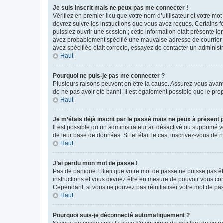
Je suis inscrit mais ne peux pas me connecter !
Vérifiez en premier lieu que votre nom d’utilisateur et votre mo
devrez suivre les instructions que vous avez reçues. Certains 
puissiez ouvrir une session ; cette information était présente lo
avez probablement spécifié une mauvaise adresse de courrier éle
avez spécifiée était correcte, essayez de contacter un administ
Haut
Pourquoi ne puis-je pas me connecter ?
Plusieurs raisons peuvent en être la cause. Assurez-vous avant t
de ne pas avoir été banni. Il est également possible que le propr
Haut
Je m’étais déjà inscrit par le passé mais ne peux à présent
Il est possible qu’un administrateur ait désactivé ou supprimé 
de leur base de données. Si tel était le cas, inscrivez-vous de
Haut
J’ai perdu mon mot de passe !
Pas de panique ! Bien que votre mot de passe ne puisse pas être
instructions et vous devriez être en mesure de pouvoir vous c
Cependant, si vous ne pouvez pas réinitialiser votre mot de pa
Haut
Pourquoi suis-je déconnecté automatiquement ?
Si vous ne cochez pas la case
Se souvenir de moi
lors de votr