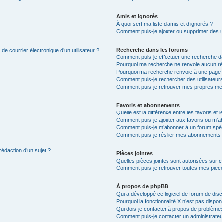
Amis et ignorés
À quoi sert ma liste d’amis et d’ignorés ?
Comment puis-je ajouter ou supprimer des uti
Recherche dans les forums
de courrier électronique d’un utilisateur ?
Comment puis-je effectuer une recherche d
Pourquoi ma recherche ne renvoie aucun ré
Pourquoi ma recherche renvoie à une page 
Comment puis-je rechercher des utilisateur
Comment puis-je retrouver mes propres me
Favoris et abonnements
Quelle est la différence entre les favoris e
Comment puis-je ajouter aux favoris ou m’ab
Comment puis-je m’abonner à un forum spéc
Comment puis-je résilier mes abonnements
rédaction d’un sujet ?
Pièces jointes
Quelles pièces jointes sont autorisées sur 
Comment puis-je retrouver toutes mes pièce
À propos de phpBB
Qui a développé ce logiciel de forum de dis
Pourquoi la fonctionnalité X n’est pas dispon
Qui dois-je contacter à propos de problèmes
Comment puis-je contacter un administrateu