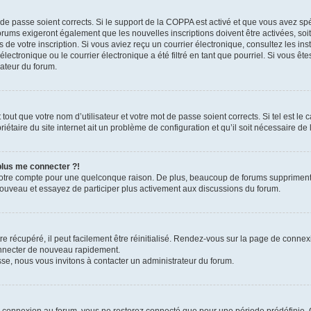
t de passe soient corrects. Si le support de la COPPA est activé et que vous avez sp
forums exigeront également que les nouvelles inscriptions doivent être activées, so
rs de votre inscription. Si vous aviez reçu un courrier électronique, consultez les in
ctronique ou le courrier électronique a été filtré en tant que pourriel. Si vous ête
rateur du forum.
out que votre nom d’utilisateur et votre mot de passe soient corrects. Si tel est le
iétaire du site internet ait un problème de configuration et qu’il soit nécessaire de l
 plus me connecter ?!
votre compte pour une quelconque raison. De plus, beaucoup de forums suppriment pér
 nouveau et essayez de participer plus activement aux discussions du forum.
 récupéré, il peut facilement être réinitialisé. Rendez-vous sur la page de connex
onnecter de nouveau rapidement.
sse, nous vous invitons à contacter un administrateur du forum.
e connexion au forum, vous ne resterez connecté que pour une période prédéfinie. C