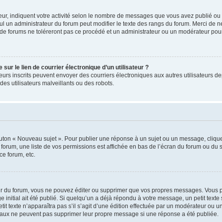
ur, indiquent votre activité selon le nombre de messages que vous avez publié ou id
eul un administrateur du forum peut modifier le texte des rangs du forum. Merci de 
de forums ne toléreront pas ce procédé et un administrateur ou un modérateur pou
ur le lien de courrier électronique d’un utilisateur ?
lisateurs inscrits peuvent envoyer des courriers électroniques aux autres utilisateur
es utilisateurs malveillants ou des robots.
outon « Nouveau sujet ». Pour publier une réponse à un sujet ou un message, cliqu
 forum, une liste de vos permissions est affichée en bas de l’écran du forum ou du
ce forum, etc.
r du forum, vous ne pouvez éditer ou supprimer que vos propres messages. Vous p
 initial ait été publié. Si quelqu’un a déjà répondu à votre message, un petit text
petit texte n’apparaîtra pas s’il s’agit d’une édition effectuée par un modérateur ou u
ormaux ne peuvent pas supprimer leur propre message si une réponse a été publiée.