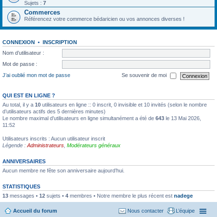
Sujets :
7
Commerces
Référencez votre commerce bédaricien ou vos annonces diverses !
CONNEXION
•
INSCRIPTION
Nom d’utilisateur :
Mot de passe :
J’ai oublié mon mot de passe
Se souvenir de moi
QUI EST EN LIGNE ?
Au total, il y a
10
utilisateurs en ligne :: 0 inscrit, 0 invisible et 10 invités (selon le nombre
d’utilisateurs actifs des 5 dernières minutes)
Le nombre maximal d’utilisateurs en ligne simultanément a été de
643
le 13 Mai 2026,
11:52
Utilisateurs inscrits : Aucun utilisateur inscrit
Légende :
Administrateurs
,
Modérateurs généraux
ANNIVERSAIRES
Aucun membre ne fête son anniversaire aujourd’hui.
STATISTIQUES
13
messages •
12
sujets •
4
membres • Notre membre le plus récent est
nadege
Accueil du forum
Nous contacter
L’équipe