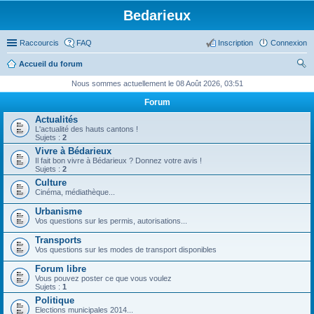
Bedarieux
Raccourcis
FAQ
Inscription
Connexion
Accueil du forum
ec
Nous sommes actuellement le 08 Août 2026, 03:51
her
Forum
ch
Actualités
L'actualité des hauts cantons !
er
Sujets :
2
Vivre à Bédarieux
Il fait bon vivre à Bédarieux ? Donnez votre avis !
Sujets :
2
Culture
Cinéma, médiathèque...
Urbanisme
Vos questions sur les permis, autorisations...
Transports
Vos questions sur les modes de transport disponibles
Forum libre
Vous pouvez poster ce que vous voulez
Sujets :
1
Politique
Elections municipales 2014...