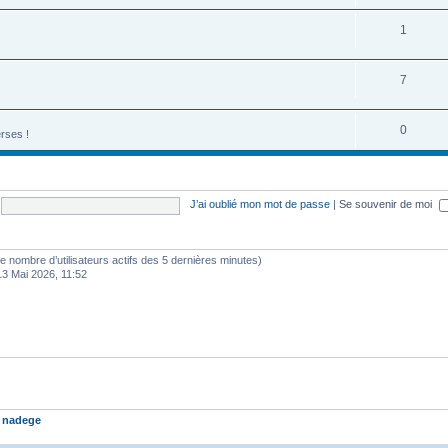
1
7
0
rses !
J’ai oublié mon mot de passe
|
Se souvenir de moi
lon le nombre d’utilisateurs actifs des 5 dernières minutes)
13 Mai 2026, 11:52
t
nadege