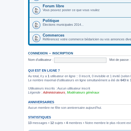
Forum libre
Vous pouvez poster ce que vous voulez
Politique
Elections municipales 2014...
Commerces
Référencez votre commerce bédaricien ou vos annonces dive
CONNEXION
•
INSCRIPTION
Nom d’utilisateur :
Mot de passe :
QUI EST EN LIGNE ?
Au total, il y a
1
utilisateur en ligne :: 0 inscrit, 0 invisible et 1 invité (se
Le nombre maximal d’utilisateurs en ligne simultanément a été de
643
le 
Utilisateurs inscrits : Aucun utilisateur inscrit
Légende :
Administrateurs
,
Modérateurs généraux
ANNIVERSAIRES
Aucun membre ne fête son anniversaire aujourd’hui.
STATISTIQUES
13
messages •
12
sujets •
4
membres • Notre membre le plus récent es