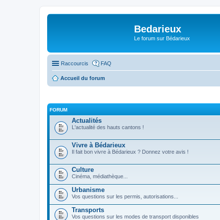
Bedarieux
Le forum sur Bédarieux
Raccourcis
FAQ
Accueil du forum
FORUM
Actualités
L'actualité des hauts cantons !
Vivre à Bédarieux
Il fait bon vivre à Bédarieux ? Donnez votre avis !
Culture
Cinéma, médiathèque...
Urbanisme
Vos questions sur les permis, autorisations...
Transports
Vos questions sur les modes de transport disponibles