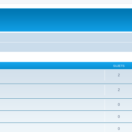
SUJETS
2
2
0
0
0