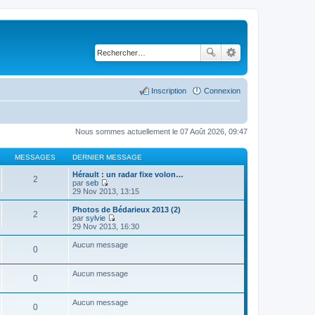
Inscription
Connexion
Nous sommes actuellement le 07 Août 2026, 09:47
MESSAGES
DERNIER MESSAGE
Hérault : un radar fixe volon…
2
par
seb
C
29 Nov 2013, 13:15
o
n
Photos de Bédarieux 2013 (2)
2
s
par
sylvie
u
C
29 Nov 2013, 16:30
l
o
t
n
Aucun message
0
e
s
r
u
l
l
Aucun message
e
t
0
d
e
e
r
r
l
Aucun message
0
n
e