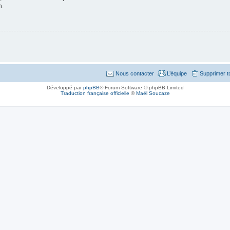
n.
Nous contacter
L’équipe
Supprimer t
Développé par
phpBB
® Forum Software © phpBB Limited
Traduction française officielle
©
Maël Soucaze