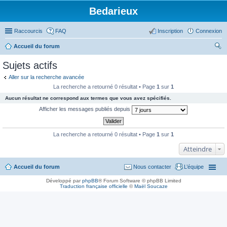
Bedarieux
Raccourcis
FAQ
Inscription
Connexion
Accueil du forum
ec
Sujets actifs
her
Aller sur la recherche avancée
ch
La recherche a retourné 0 résultat • Page
1
sur
1
er
Aucun résultat ne correspond aux termes que vous avez spécifiés.
Afficher les messages publiés depuis
La recherche a retourné 0 résultat • Page
1
sur
1
Atteindre
Accueil du forum
Nous contacter
L’équipe
Développé par
phpBB
® Forum Software © phpBB Limited
Traduction française officielle
©
Maël Soucaze