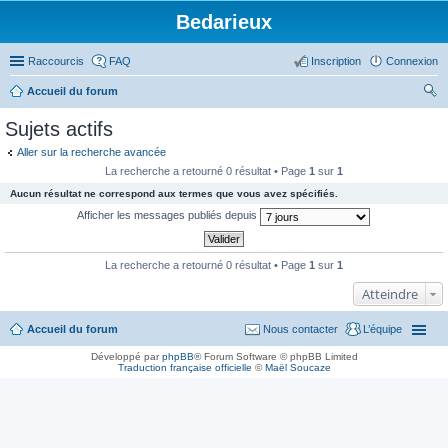
Bedarieux
Raccourcis
FAQ
Inscription
Connexion
Accueil du forum
ec
Sujets actifs
her
Aller sur la recherche avancée
ch
La recherche a retourné 0 résultat • Page
1
sur
1
er
Aucun résultat ne correspond aux termes que vous avez spécifiés.
Afficher les messages publiés depuis
La recherche a retourné 0 résultat • Page
1
sur
1
Atteindre
Accueil du forum
Nous contacter
L’équipe
Développé par
phpBB
® Forum Software © phpBB Limited
Traduction française officielle
©
Maël Soucaze