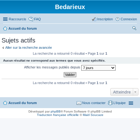
Bedarieux
Raccourcis
FAQ
Inscription
Connexion
Accueil du forum
ec
Sujets actifs
her
Aller sur la recherche avancée
ch
La recherche a retourné 0 résultat • Page
1
sur
1
er
Aucun résultat ne correspond aux termes que vous avez spécifiés.
Afficher les messages publiés depuis
La recherche a retourné 0 résultat • Page
1
sur
1
Atteindre
Accueil du forum
Nous contacter
L’équipe
Développé par
phpBB
® Forum Software © phpBB Limited
Traduction française officielle
©
Maël Soucaze