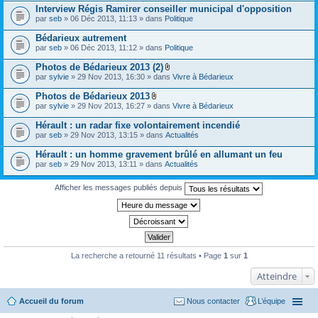
s
Interview Régis Ramirer conseiller municipal d'opposition
par
seb
» 06 Déc 2013, 11:13 » dans
Politique
Bédarieux autrement
par
seb
» 06 Déc 2013, 11:12 » dans
Politique
Photos de Bédarieux 2013 (2)
P
par
sylvie
» 29 Nov 2013, 16:30 » dans
Vivre à Bédarieux
i
è
Photos de Bédarieux 2013
c
P
par
sylvie
» 29 Nov 2013, 16:27 » dans
Vivre à Bédarieux
e
i
s
è
Hérault : un radar fixe volontairement incendié
j
c
o
par
seb
» 29 Nov 2013, 13:15 » dans
Actualités
e
i
s
n
Hérault : un homme gravement brûlé en allumant un feu
j
t
o
par
seb
» 29 Nov 2013, 13:11 » dans
Actualités
e
i
s
n
Afficher les messages publiés depuis
t
e
s
La recherche a retourné 11 résultats • Page
1
sur
1
Atteindre
Accueil du forum
Nous contacter
L’équipe