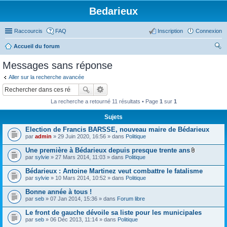
Bedarieux
Raccourcis
FAQ
Inscription
Connexion
Accueil du forum
ec
Messages sans réponse
her
Aller sur la recherche avancée
ch
er
La recherche a retourné 11 résultats • Page
1
sur
1
Sujets
Election de Francis BARSSE, nouveau maire de Bédarieux
par
admin
» 29 Juin 2020, 16:56 » dans
Politique
Une première à Bédarieux depuis presque trente ans
P
par
sylvie
» 27 Mars 2014, 11:03 » dans
Politique
i
è
Bédarieux : Antoine Martinez veut combattre le fatalisme
c
par
sylvie
» 10 Mars 2014, 10:52 » dans
Politique
e
s
Bonne année à tous !
j
o
par
seb
» 07 Jan 2014, 15:36 » dans
Forum libre
i
n
Le front de gauche dévoile sa liste pour les municipales
t
par
seb
» 06 Déc 2013, 11:14 » dans
Politique
e