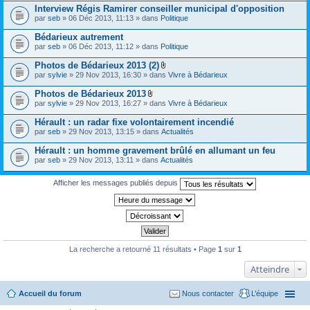
s
Interview Régis Ramirer conseiller municipal d'opposition
par
seb
» 06 Déc 2013, 11:13 » dans
Politique
Bédarieux autrement
par
seb
» 06 Déc 2013, 11:12 » dans
Politique
Photos de Bédarieux 2013 (2)
P
par
sylvie
» 29 Nov 2013, 16:30 » dans
Vivre à Bédarieux
i
è
Photos de Bédarieux 2013
c
P
par
sylvie
» 29 Nov 2013, 16:27 » dans
Vivre à Bédarieux
e
i
s
è
Hérault : un radar fixe volontairement incendié
j
c
o
par
seb
» 29 Nov 2013, 13:15 » dans
Actualités
e
i
s
n
Hérault : un homme gravement brûlé en allumant un feu
j
t
o
par
seb
» 29 Nov 2013, 13:11 » dans
Actualités
e
i
s
n
Afficher les messages publiés depuis
t
e
s
La recherche a retourné 11 résultats • Page
1
sur
1
Atteindre
Accueil du forum
Nous contacter
L’équipe