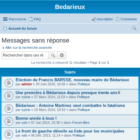
Bedarieux
Raccourcis
FAQ
Inscription
Connexion
Accueil du forum
ec
Messages sans réponse
her
Aller sur la recherche avancée
ch
er
La recherche a retourné 11 résultats • Page
1
sur
1
Sujets
Election de Francis BARSSE, nouveau maire de Bédarieux
par
admin
» 29 Juin 2020, 16:56 » dans
Politique
Une première à Bédarieux depuis presque trente ans
P
par
sylvie
» 27 Mars 2014, 11:03 » dans
Politique
i
è
Bédarieux : Antoine Martinez veut combattre le fatalisme
c
par
sylvie
» 10 Mars 2014, 10:52 » dans
Politique
e
s
Bonne année à tous !
j
o
par
seb
» 07 Jan 2014, 15:36 » dans
Forum libre
i
n
Le front de gauche dévoile sa liste pour les municipales
t
par
seb
» 06 Déc 2013, 11:14 » dans
Politique
e