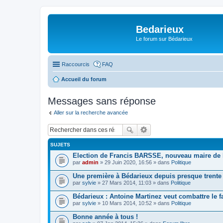
Bedarieux
Le forum sur Bédarieux
Raccourcis
FAQ
Accueil du forum
Messages sans réponse
Aller sur la recherche avancée
SUJETS
Election de Francis BARSSE, nouveau maire de
par
admin
» 29 Juin 2020, 16:56 » dans
Politique
Une première à Bédarieux depuis presque trente
par
sylvie
» 27 Mars 2014, 11:03 » dans
Politique
Bédarieux : Antoine Martinez veut combattre le f
par
sylvie
» 10 Mars 2014, 10:52 » dans
Politique
Bonne année à tous !