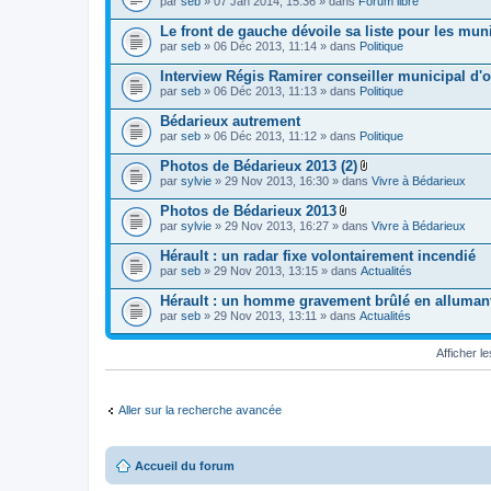
par
seb
» 07 Jan 2014, 15:36 » dans
Forum libre
Le front de gauche dévoile sa liste pour les mun
par
seb
» 06 Déc 2013, 11:14 » dans
Politique
Interview Régis Ramirer conseiller municipal d'
par
seb
» 06 Déc 2013, 11:13 » dans
Politique
Bédarieux autrement
par
seb
» 06 Déc 2013, 11:12 » dans
Politique
Photos de Bédarieux 2013 (2)
P
par
sylvie
» 29 Nov 2013, 16:30 » dans
Vivre à Bédarieux
i
è
Photos de Bédarieux 2013
c
P
par
sylvie
» 29 Nov 2013, 16:27 » dans
Vivre à Bédarieux
e
i
s
è
Hérault : un radar fixe volontairement incendié
j
c
o
par
seb
» 29 Nov 2013, 13:15 » dans
Actualités
e
i
s
n
Hérault : un homme gravement brûlé en alluman
j
t
o
par
seb
» 29 Nov 2013, 13:11 » dans
Actualités
e
i
s
n
Afficher 
t
e
s
Aller sur la recherche avancée
Accueil du forum