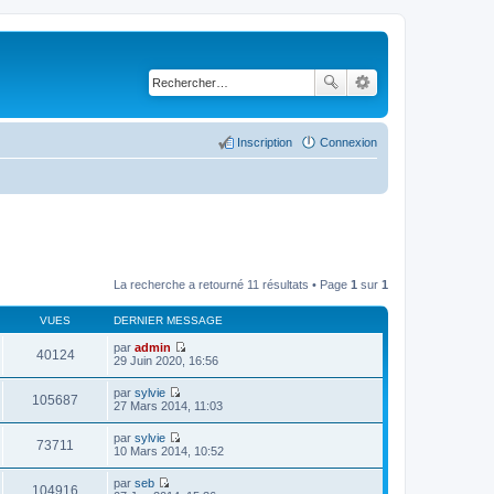
Inscription
Connexion
La recherche a retourné 11 résultats • Page
1
sur
1
VUES
DERNIER MESSAGE
par
admin
40124
C
29 Juin 2020, 16:56
o
n
par
sylvie
s
105687
C
27 Mars 2014, 11:03
u
o
l
n
par
sylvie
t
s
73711
C
10 Mars 2014, 10:52
e
u
o
r
l
n
l
par
seb
t
s
104916
e