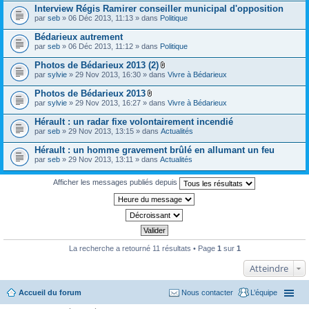
s
Interview Régis Ramirer conseiller municipal d'opposition
par
seb
» 06 Déc 2013, 11:13 » dans
Politique
Bédarieux autrement
par
seb
» 06 Déc 2013, 11:12 » dans
Politique
Photos de Bédarieux 2013 (2)
P
par
sylvie
» 29 Nov 2013, 16:30 » dans
Vivre à Bédarieux
i
è
Photos de Bédarieux 2013
c
P
par
sylvie
» 29 Nov 2013, 16:27 » dans
Vivre à Bédarieux
e
i
s
è
Hérault : un radar fixe volontairement incendié
j
c
o
par
seb
» 29 Nov 2013, 13:15 » dans
Actualités
e
i
s
n
Hérault : un homme gravement brûlé en allumant un feu
j
t
o
par
seb
» 29 Nov 2013, 13:11 » dans
Actualités
e
i
s
n
Afficher les messages publiés depuis
t
e
s
La recherche a retourné 11 résultats • Page
1
sur
1
Atteindre
Accueil du forum
Nous contacter
L’équipe