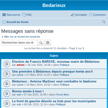
Bedarieux
Raccourcis
FAQ
Inscription
Connexion
Accueil du forum
ec
Messages sans réponse
her
Aller sur la recherche avancée
ch
er
La recherche a retourné 11 résultats • Page
1
sur
1
Sujets
Election de Francis BARSSE, nouveau maire de Bédarieux
par
admin
» 29 Juin 2020, 16:56 » dans
Politique
Une première à Bédarieux depuis presque trente ans
P
par
sylvie
» 27 Mars 2014, 11:03 » dans
Politique
i
è
Bédarieux : Antoine Martinez veut combattre le fatalisme
c
par
sylvie
» 10 Mars 2014, 10:52 » dans
Politique
e
s
Bonne année à tous !
j
o
par
seb
» 07 Jan 2014, 15:36 » dans
Forum libre
i
n
Le front de gauche dévoile sa liste pour les municipales
t
par
seb
» 06 Déc 2013, 11:14 » dans
Politique
e