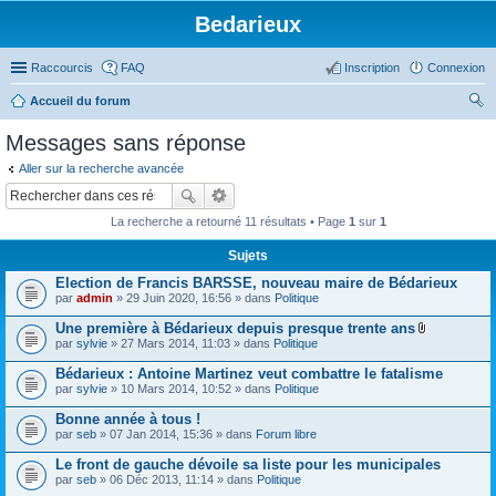
Bedarieux
Raccourcis
FAQ
Inscription
Connexion
Accueil du forum
ec
Messages sans réponse
her
Aller sur la recherche avancée
ch
er
La recherche a retourné 11 résultats • Page
1
sur
1
Sujets
Election de Francis BARSSE, nouveau maire de Bédarieux
par
admin
» 29 Juin 2020, 16:56 » dans
Politique
Une première à Bédarieux depuis presque trente ans
P
par
sylvie
» 27 Mars 2014, 11:03 » dans
Politique
i
è
Bédarieux : Antoine Martinez veut combattre le fatalisme
c
par
sylvie
» 10 Mars 2014, 10:52 » dans
Politique
e
s
Bonne année à tous !
j
o
par
seb
» 07 Jan 2014, 15:36 » dans
Forum libre
i
n
Le front de gauche dévoile sa liste pour les municipales
t
par
seb
» 06 Déc 2013, 11:14 » dans
Politique
e