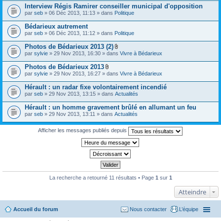
s
Interview Régis Ramirer conseiller municipal d'opposition
par
seb
» 06 Déc 2013, 11:13 » dans
Politique
Bédarieux autrement
par
seb
» 06 Déc 2013, 11:12 » dans
Politique
Photos de Bédarieux 2013 (2)
P
par
sylvie
» 29 Nov 2013, 16:30 » dans
Vivre à Bédarieux
i
è
Photos de Bédarieux 2013
c
P
par
sylvie
» 29 Nov 2013, 16:27 » dans
Vivre à Bédarieux
e
i
s
è
Hérault : un radar fixe volontairement incendié
j
c
o
par
seb
» 29 Nov 2013, 13:15 » dans
Actualités
e
i
s
n
Hérault : un homme gravement brûlé en allumant un feu
j
t
o
par
seb
» 29 Nov 2013, 13:11 » dans
Actualités
e
i
s
n
Afficher les messages publiés depuis
t
e
s
La recherche a retourné 11 résultats • Page
1
sur
1
Atteindre
Accueil du forum
Nous contacter
L’équipe