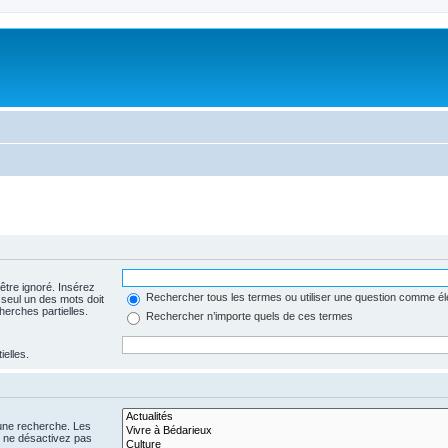
être ignoré. Insérez
Rechercher tous les termes ou utiliser une question comme é
 seul un des mots doit
herches partielles.
Rechercher n’importe quels de ces termes
ielles.
 une recherche. Les
s ne désactivez pas