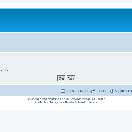
orum ?
Nous contacter
L’équipe
Supprimer t
Développé par
phpBB
® Forum Software © phpBB Limited
Traduction française officielle
©
Maël Soucaze