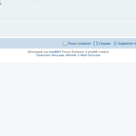
n.
Nous contacter
L’équipe
Supprimer t
Développé par
phpBB
® Forum Software © phpBB Limited
Traduction française officielle
©
Maël Soucaze