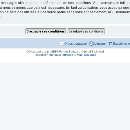
messages afin d’aider au renforcement de ces conditions. Vous acceptez le fait que 
si nous estimons que cela est nécessaire. En tant qu’utilisateur, vous acceptez que
on ne sera pas diffusée à une tierce partie sans votre consentement, ni « Bedarie
s.
Nous contacter
L’équipe
Supprimer t
Développé par
phpBB
® Forum Software © phpBB Limited
Traduction française officielle
©
Maël Soucaze