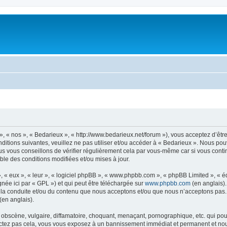
 », « nos », « Bedarieux », « http://www.bedarieux.net/forum »), vous acceptez d’êt
ditions suivantes, veuillez ne pas utiliser et/ou accéder à « Bedarieux ». Nous po
s vous conseillons de vérifier régulièrement cela par vous-même car si vous contin
ble des conditions modifiées et/ou mises à jour.
, « eux », « leur », « logiciel phpBB », « www.phpbb.com », « phpBB Limited », « 
née ici par « GPL ») et qui peut être téléchargée sur
www.phpbb.com
(en anglais).
 la conduite et/ou du contenu que nous acceptons et/ou que nous n’acceptons pas. 
(en anglais).
obscène, vulgaire, diffamatoire, choquant, menaçant, pornographique, etc. qui pourr
pectez pas cela, vous vous exposez à un bannissement immédiat et permanent et nous 