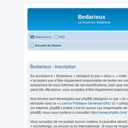
Bedarieux
Le forum sur Bédarieux
Raccourcis
FAQ
Accueil du forum
Bedarieux - Inscription
En accédant à « Bedarieux » (désigné ici par « nous », « notre
n’acceptez pas d’être légalement responsable de toutes les con
essaierons de vous informer de ces modifications, bien que nou
aient été effectuées, vous acceptez d’être légalement responsa
Nos forums sont développés par phpBB (désignés ici par « ils »
déclarée sous la «
Licence Publique Générale GNU v2
» (désig
sur internet, phpBB Limited n’est en aucun cas responsable de
phpBB, nous vous invitons à consulter
https://www.phpbb.com/
Vous acceptez de ne publier aucun contenu à caractère abusif, 
» est hébergé, ou encore la loi internationale. Si vous ne res