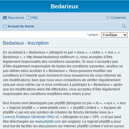
Bedarieux
Raccourcis
FAQ
Connexion
Accueil du forum
ec
Langue :
her
Bedarieux - Inscription
ch
En accédant à « Bedarieux » (désigné ici par « nous », « notre », « nos », «
er
Bedarieux », « http://www.bedarieux.net/forum »), vous acceptez d’être
légalement responsable des conditions suivantes. Si vous n’acceptez pas
d’être légalement responsable de toutes les conditions suivantes, veuillez ne
pas utiliser et/ou accéder à « Bedarieux ». Nous pouvons modifier ces
conditions à n’importe quel moment et nous essaierons de vous informer de
ces modifications, bien que nous vous conseillons de vérifier régulièrement
cela par vous-même car si vous continuez à participer à « Bedarieux » après
que les modifications aient été effectuées, vous acceptez d’être légalement
responsable des conditions modifiées et/ou mises à jour.
Nos forums sont développés par phpBB (désignés ici par « ils », « eux », « leur
», « logiciel phpBB », « www.phpbb.com », « phpBB Limited », « équipes de
phpBB ») qui est une solution de création de forums déclarée sous la «
Licence Publique Générale GNU v2
» (désignée ici par « GPL ») et qui peut
être téléchargée sur
www.phpbb.com
(en anglais). Le logiciel phpBB a pour
seul but de faciliter les discussions sur internet, phpBB Limited n’est en aucun