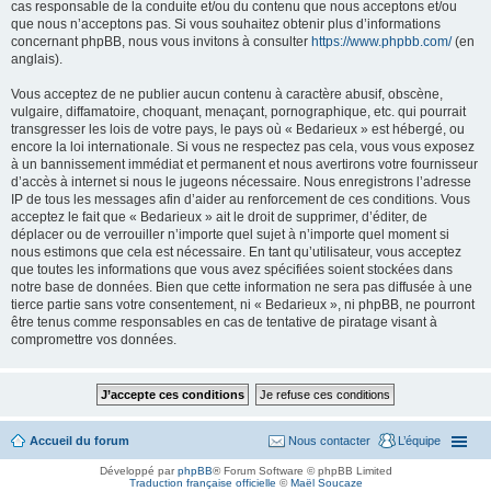
cas responsable de la conduite et/ou du contenu que nous acceptons et/ou
que nous n’acceptons pas. Si vous souhaitez obtenir plus d’informations
concernant phpBB, nous vous invitons à consulter
https://www.phpbb.com/
(en
anglais).
Vous acceptez de ne publier aucun contenu à caractère abusif, obscène,
vulgaire, diffamatoire, choquant, menaçant, pornographique, etc. qui pourrait
transgresser les lois de votre pays, le pays où « Bedarieux » est hébergé, ou
encore la loi internationale. Si vous ne respectez pas cela, vous vous exposez
à un bannissement immédiat et permanent et nous avertirons votre fournisseur
d’accès à internet si nous le jugeons nécessaire. Nous enregistrons l’adresse
IP de tous les messages afin d’aider au renforcement de ces conditions. Vous
acceptez le fait que « Bedarieux » ait le droit de supprimer, d’éditer, de
déplacer ou de verrouiller n’importe quel sujet à n’importe quel moment si
nous estimons que cela est nécessaire. En tant qu’utilisateur, vous acceptez
que toutes les informations que vous avez spécifiées soient stockées dans
notre base de données. Bien que cette information ne sera pas diffusée à une
tierce partie sans votre consentement, ni « Bedarieux », ni phpBB, ne pourront
être tenus comme responsables en cas de tentative de piratage visant à
compromettre vos données.
Accueil du forum
Nous contacter
L’équipe
Développé par
phpBB
® Forum Software © phpBB Limited
Traduction française officielle
©
Maël Soucaze