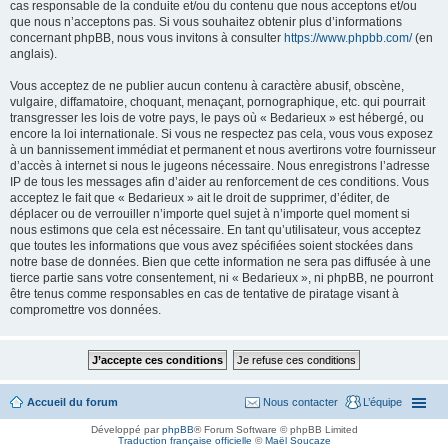
cas responsable de la conduite et/ou du contenu que nous acceptons et/ou
que nous n’acceptons pas. Si vous souhaitez obtenir plus d’informations
concernant phpBB, nous vous invitons à consulter
https://www.phpbb.com/
(en
anglais).
Vous acceptez de ne publier aucun contenu à caractère abusif, obscène,
vulgaire, diffamatoire, choquant, menaçant, pornographique, etc. qui pourrait
transgresser les lois de votre pays, le pays où « Bedarieux » est hébergé, ou
encore la loi internationale. Si vous ne respectez pas cela, vous vous exposez
à un bannissement immédiat et permanent et nous avertirons votre fournisseur
d’accès à internet si nous le jugeons nécessaire. Nous enregistrons l’adresse
IP de tous les messages afin d’aider au renforcement de ces conditions. Vous
acceptez le fait que « Bedarieux » ait le droit de supprimer, d’éditer, de
déplacer ou de verrouiller n’importe quel sujet à n’importe quel moment si
nous estimons que cela est nécessaire. En tant qu’utilisateur, vous acceptez
que toutes les informations que vous avez spécifiées soient stockées dans
notre base de données. Bien que cette information ne sera pas diffusée à une
tierce partie sans votre consentement, ni « Bedarieux », ni phpBB, ne pourront
être tenus comme responsables en cas de tentative de piratage visant à
compromettre vos données.
Accueil du forum
Nous contacter
L’équipe
Développé par
phpBB
® Forum Software © phpBB Limited
Traduction française officielle
©
Maël Soucaze