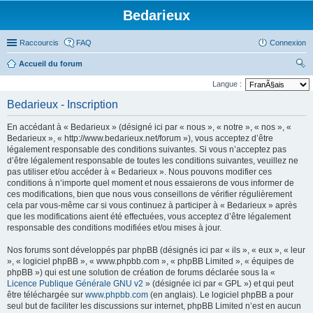
Bedarieux
Raccourcis
FAQ
Connexion
Accueil du forum
ec
Langue :
her
Bedarieux - Inscription
ch
En accédant à « Bedarieux » (désigné ici par « nous », « notre », « nos », «
er
Bedarieux », « http://www.bedarieux.net/forum »), vous acceptez d’être
légalement responsable des conditions suivantes. Si vous n’acceptez pas
d’être légalement responsable de toutes les conditions suivantes, veuillez ne
pas utiliser et/ou accéder à « Bedarieux ». Nous pouvons modifier ces
conditions à n’importe quel moment et nous essaierons de vous informer de
ces modifications, bien que nous vous conseillons de vérifier régulièrement
cela par vous-même car si vous continuez à participer à « Bedarieux » après
que les modifications aient été effectuées, vous acceptez d’être légalement
responsable des conditions modifiées et/ou mises à jour.
Nos forums sont développés par phpBB (désignés ici par « ils », « eux », « leur
», « logiciel phpBB », « www.phpbb.com », « phpBB Limited », « équipes de
phpBB ») qui est une solution de création de forums déclarée sous la «
Licence Publique Générale GNU v2
» (désignée ici par « GPL ») et qui peut
être téléchargée sur
www.phpbb.com
(en anglais). Le logiciel phpBB a pour
seul but de faciliter les discussions sur internet, phpBB Limited n’est en aucun