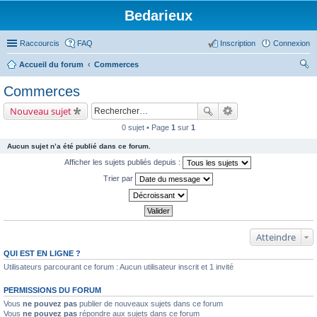
Bedarieux
Raccourcis
FAQ
Inscription
Connexion
Accueil du forum
Commerces
ec
Commerces
her
Nouveau sujet
ch
0 sujet • Page
1
sur
1
er
Aucun sujet n’a été publié dans ce forum.
Afficher les sujets publiés depuis :
Trier par
Atteindre
QUI EST EN LIGNE ?
Utilisateurs parcourant ce forum : Aucun utilisateur inscrit et 1 invité
PERMISSIONS DU FORUM
Vous
ne pouvez pas
publier de nouveaux sujets dans ce forum
Vous
ne pouvez pas
répondre aux sujets dans ce forum