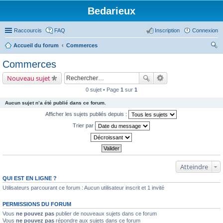
Bedarieux
Raccourcis
FAQ
Inscription
Connexion
Accueil du forum
Commerces
ec
Commerces
her
Nouveau sujet
ch
0 sujet • Page
1
sur
1
er
Aucun sujet n’a été publié dans ce forum.
Afficher les sujets publiés depuis :
Trier par
Atteindre
QUI EST EN LIGNE ?
Utilisateurs parcourant ce forum : Aucun utilisateur inscrit et 1 invité
PERMISSIONS DU FORUM
Vous
ne pouvez pas
publier de nouveaux sujets dans ce forum
Vous
ne pouvez pas
répondre aux sujets dans ce forum