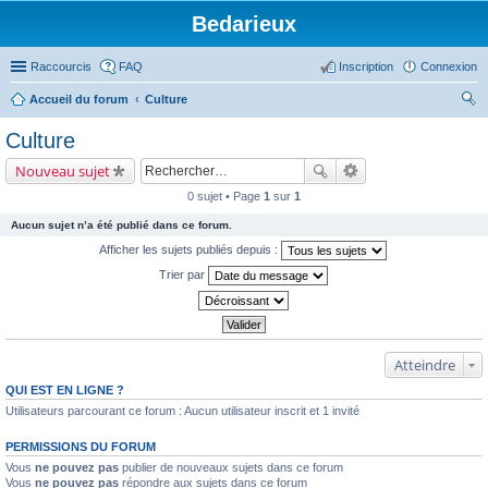
Bedarieux
Raccourcis
FAQ
Inscription
Connexion
Accueil du forum
Culture
ec
Culture
her
Nouveau sujet
ch
0 sujet • Page
1
sur
1
er
Aucun sujet n’a été publié dans ce forum.
Afficher les sujets publiés depuis :
Trier par
Atteindre
QUI EST EN LIGNE ?
Utilisateurs parcourant ce forum : Aucun utilisateur inscrit et 1 invité
PERMISSIONS DU FORUM
Vous
ne pouvez pas
publier de nouveaux sujets dans ce forum
Vous
ne pouvez pas
répondre aux sujets dans ce forum