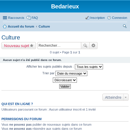
Bedarieux
Raccourcis
FAQ
Inscription
Connexion
Accueil du forum
Culture
ec
Culture
her
Nouveau sujet
ch
0 sujet • Page
1
sur
1
er
Aucun sujet n’a été publié dans ce forum.
Afficher les sujets publiés depuis :
Trier par
Atteindre
QUI EST EN LIGNE ?
Utilisateurs parcourant ce forum : Aucun utilisateur inscrit et 1 invité
PERMISSIONS DU FORUM
Vous
ne pouvez pas
publier de nouveaux sujets dans ce forum
Vous
ne pouvez pas
répondre aux sujets dans ce forum