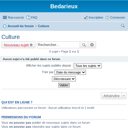
Bedarieux
Raccourcis
FAQ
Inscription
Connexion
Accueil du forum
Culture
ec
Culture
her
Nouveau sujet
ch
0 sujet • Page
1
sur
1
er
Aucun sujet n’a été publié dans ce forum.
Afficher les sujets publiés depuis :
Trier par
Atteindre
QUI EST EN LIGNE ?
Utilisateurs parcourant ce forum : Aucun utilisateur inscrit et 1 invité
PERMISSIONS DU FORUM
Vous
ne pouvez pas
publier de nouveaux sujets dans ce forum
Vous
ne pouvez pas
répondre aux sujets dans ce forum