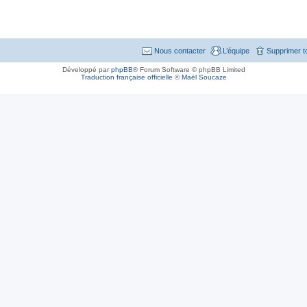
Nous contacter
L’équipe
Supprimer t
Développé par
phpBB
® Forum Software © phpBB Limited
Traduction française officielle
©
Maël Soucaze