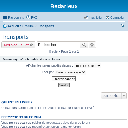
Bedarieux
Raccourcis
FAQ
Inscription
Connexion
Accueil du forum
Transports
ec
Transports
her
Nouveau sujet
ch
0 sujet • Page
1
sur
1
er
Aucun sujet n’a été publié dans ce forum.
Afficher les sujets publiés depuis :
Trier par
Atteindre
QUI EST EN LIGNE ?
Utilisateurs parcourant ce forum : Aucun utilisateur inscrit et 1 invité
PERMISSIONS DU FORUM
Vous
ne pouvez pas
publier de nouveaux sujets dans ce forum
Vous
ne pouvez pas
répondre aux sujets dans ce forum