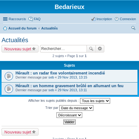
Bedarieux
Raccourcis
FAQ
Inscription
Connexion
Accueil du forum
Actualités
ec
Actualités
her
Nouveau sujet
ch
2 sujets • Page
1
sur
1
er
Sujets
Hérault : un radar fixe volontairement incendié
Dernier message par
seb
«
29 Nov 2013, 13:15
Hérault : un homme gravement brûlé en allumant un feu
Dernier message par
seb
«
29 Nov 2013, 13:11
Afficher les sujets publiés depuis :
Trier par
Nouveau sujet