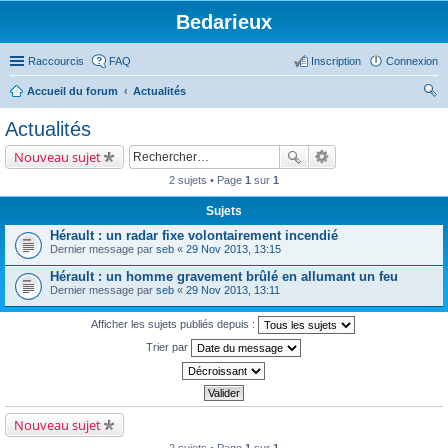
Bedarieux
Raccourcis
FAQ
Inscription
Connexion
Accueil du forum
Actualités
ec
Actualités
her
Nouveau sujet
ch
2 sujets • Page
1
sur
1
er
Sujets
Hérault : un radar fixe volontairement incendié
Dernier message par
seb
«
29 Nov 2013, 13:15
Hérault : un homme gravement brûlé en allumant un feu
Dernier message par
seb
«
29 Nov 2013, 13:11
Afficher les sujets publiés depuis :
Trier par
Nouveau sujet