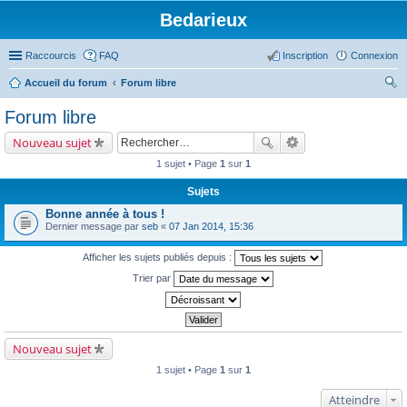
Bedarieux
Raccourcis
FAQ
Inscription
Connexion
Accueil du forum
Forum libre
ec
Forum libre
her
Nouveau sujet
ch
1 sujet • Page
1
sur
1
er
Sujets
Bonne année à tous !
Dernier message par
seb
«
07 Jan 2014, 15:36
Afficher les sujets publiés depuis :
Trier par
Nouveau sujet
1 sujet • Page
1
sur
1
Atteindre