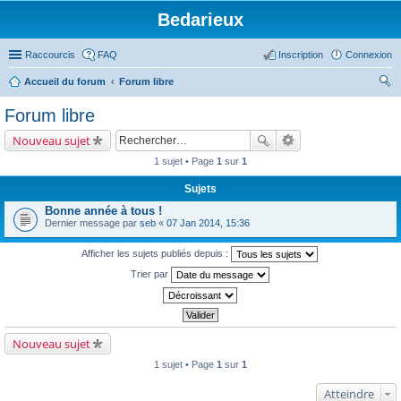
Bedarieux
Raccourcis
FAQ
Inscription
Connexion
Accueil du forum
Forum libre
ec
Forum libre
her
Nouveau sujet
ch
1 sujet • Page
1
sur
1
er
Sujets
Bonne année à tous !
Dernier message par
seb
«
07 Jan 2014, 15:36
Afficher les sujets publiés depuis :
Trier par
Nouveau sujet
1 sujet • Page
1
sur
1
Atteindre