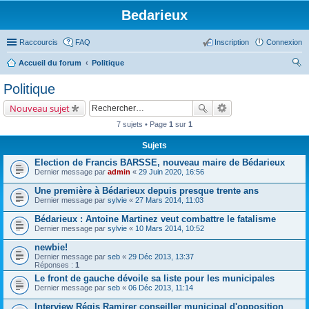
Bedarieux
Raccourcis
FAQ
Inscription
Connexion
Accueil du forum
Politique
ec
Politique
her
Nouveau sujet
ch
7 sujets • Page
1
sur
1
er
Sujets
Election de Francis BARSSE, nouveau maire de Bédarieux
Dernier message par
admin
«
29 Juin 2020, 16:56
Une première à Bédarieux depuis presque trente ans
Dernier message par
sylvie
«
27 Mars 2014, 11:03
Bédarieux : Antoine Martinez veut combattre le fatalisme
Dernier message par
sylvie
«
10 Mars 2014, 10:52
newbie!
Dernier message par
seb
«
29 Déc 2013, 13:37
Réponses :
1
Le front de gauche dévoile sa liste pour les municipales
Dernier message par
seb
«
06 Déc 2013, 11:14
Interview Régis Ramirer conseiller municipal d'opposition