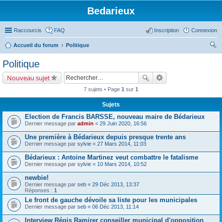
Bedarieux
Raccourcis
FAQ
Inscription
Connexion
Accueil du forum
Politique
ec
Politique
her
Nouveau sujet
ch
7 sujets • Page
1
sur
1
er
Sujets
Election de Francis BARSSE, nouveau maire de Bédarieux
Dernier message par
admin
«
29 Juin 2020, 16:56
Une première à Bédarieux depuis presque trente ans
Dernier message par
sylvie
«
27 Mars 2014, 11:03
Bédarieux : Antoine Martinez veut combattre le fatalisme
Dernier message par
sylvie
«
10 Mars 2014, 10:52
newbie!
Dernier message par
seb
«
29 Déc 2013, 13:37
Réponses :
1
Le front de gauche dévoile sa liste pour les municipales
Dernier message par
seb
«
06 Déc 2013, 11:14
Interview Régis Ramirer conseiller municipal d'opposition