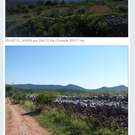
20130721_163026.jpg (206.52 Kio) Consulté 95577 fois