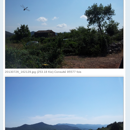
20130726_162129.jpg (253.18 Kio) Consulté 95577 fois