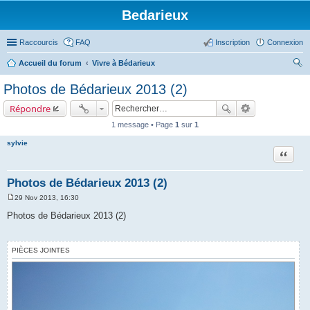
Bedarieux
Raccourcis
FAQ
Inscription
Connexion
Accueil du forum
Vivre à Bédarieux
ec
Photos de Bédarieux 2013 (2)
her
Répondre
ch
1 message • Page
1
sur
1
er
sylvie
Citer
Photos de Bédarieux 2013 (2)
29 Nov 2013, 16:30
M
e
Photos de Bédarieux 2013 (2)
s
s
a
g
PIÈCES JOINTES
e