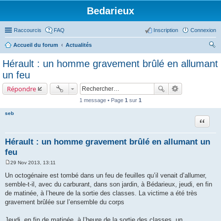
Bedarieux
Raccourcis
FAQ
Inscription
Connexion
Accueil du forum
Actualités
ec
Hérault : un homme gravement brûlé en allumant
her
un feu
ch
Répondre
er
1 message • Page
1
sur
1
seb
Citer
Hérault : un homme gravement brûlé en allumant un
feu
29 Nov 2013, 13:11
M
e
Un octogénaire est tombé dans un feu de feuilles qu’il venait d’allumer,
s
semble-t-il, avec du carburant, dans son jardin, à Bédarieux, jeudi, en fin
s
a
de matinée, à l’heure de la sortie des classes. La victime a été très
g
gravement brûlée sur l’ensemble du corps
e
Jeudi, en fin de matinée, à l’heure de la sortie des classes, un