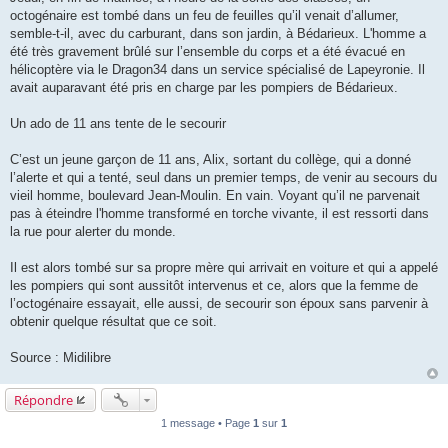
octogénaire est tombé dans un feu de feuilles qu’il venait d’allumer,
semble-t-il, avec du carburant, dans son jardin, à Bédarieux. L'homme a
été très gravement brûlé sur l’ensemble du corps et a été évacué en
hélicoptère via le Dragon34 dans un service spécialisé de Lapeyronie. Il
avait auparavant été pris en charge par les pompiers de Bédarieux.
Un ado de 11 ans tente de le secourir
C’est un jeune garçon de 11 ans, Alix, sortant du collège, qui a donné
l’alerte et qui a tenté, seul dans un premier temps, de venir au secours du
vieil homme, boulevard Jean-Moulin. En vain. Voyant qu’il ne parvenait
pas à éteindre l'homme transformé en torche vivante, il est ressorti dans
la rue pour alerter du monde.
Il est alors tombé sur sa propre mère qui arrivait en voiture et qui a appelé
les pompiers qui sont aussitôt intervenus et ce, alors que la femme de
l’octogénaire essayait, elle aussi, de secourir son époux sans parvenir à
obtenir quelque résultat que ce soit.
Source : Midilibre
Répondre
1 message • Page
1
sur
1