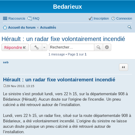
Bedarieux
Raccourcis
FAQ
Inscription
Connexion
Accueil du forum
Actualités
ec
Hérault : un radar fixe volontairement incendié
her
Répondre
ch
1 message • Page
1
sur
1
er
seb
Citer
Hérault : un radar fixe volontairement incendié
29 Nov 2013, 13:15
M
e
Le sinistre s'est produit lundi, vers 22 h 15, sur la départementale 908 à
s
Bédarieux (Hérault). Aucun doute sur l'origine de l'incendie. Un pneu
s
a
calciné a été retrouvé autour de l’installation.
g
e
Lundi, vers 22 h 15, un radar fixe, situé sur la route départementale 908 à
Bédarieux, a été volontairement incendié. L’origine du sinistre ne laisse
aucun doute puisque un pneu calciné a été retrouvé autour de
l’installation.