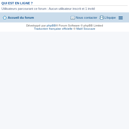
QUI EST EN LIGNE ?
Utilisateurs parcourant ce forum : Aucun utilisateur inscrit et 1 invité
Accueil du forum
Nous contacter
L’équipe
Développé par
phpBB
® Forum Software © phpBB Limited
Traduction française officielle
©
Maël Soucaze