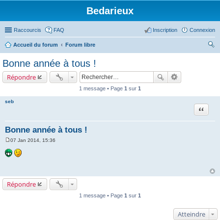
Bedarieux
Raccourcis
FAQ
Inscription
Connexion
Accueil du forum
Forum libre
ec
Bonne année à tous !
her
Répondre
ch
1 message • Page
1
sur
1
er
seb
Citer
Bonne année à tous !
07 Jan 2014, 15:36
M
e
s
s
a
g
e
Répondre
1 message • Page
1
sur
1
Atteindre