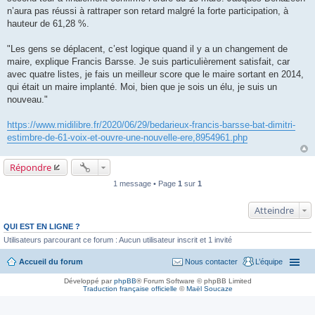
n’aura pas réussi à rattraper son retard malgré la forte participation, à
hauteur de 61,28 %.
"Les gens se déplacent, c’est logique quand il y a un changement de
maire, explique Francis Barsse. Je suis particulièrement satisfait, car
avec quatre listes, je fais un meilleur score que le maire sortant en 2014,
qui était un maire implanté. Moi, bien que je sois un élu, je suis un
nouveau."
https://www.midilibre.fr/2020/06/29/bedarieux-francis-barsse-bat-dimitri-
estimbre-de-61-voix-et-ouvre-une-nouvelle-ere,8954961.php
Répondre
1 message • Page
1
sur
1
Atteindre
QUI EST EN LIGNE ?
Utilisateurs parcourant ce forum : Aucun utilisateur inscrit et 1 invité
Accueil du forum
Nous contacter
L’équipe
Développé par
phpBB
® Forum Software © phpBB Limited
Traduction française officielle
©
Maël Soucaze