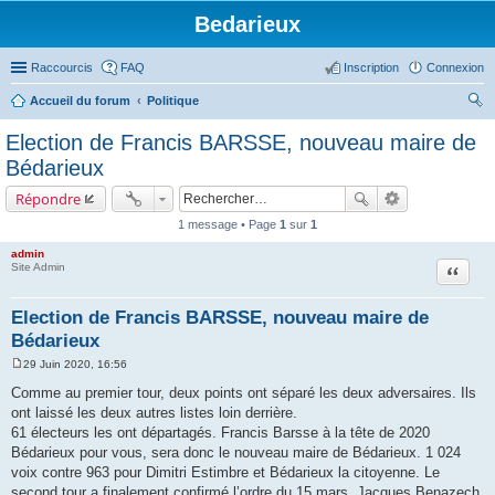
Bedarieux
Raccourcis
FAQ
Inscription
Connexion
Accueil du forum
Politique
ec
Election de Francis BARSSE, nouveau maire de
her
Bédarieux
ch
Répondre
er
1 message • Page
1
sur
1
admin
Site Admin
Citer
Election de Francis BARSSE, nouveau maire de
Bédarieux
29 Juin 2020, 16:56
M
e
Comme au premier tour, deux points ont séparé les deux adversaires. Ils
s
ont laissé les deux autres listes loin derrière.
s
a
61 électeurs les ont départagés. Francis Barsse à la tête de 2020
g
Bédarieux pour vous, sera donc le nouveau maire de Bédarieux. 1 024
e
voix contre 963 pour Dimitri Estimbre et Bédarieux la citoyenne. Le
second tour a finalement confirmé l’ordre du 15 mars. Jacques Benazech