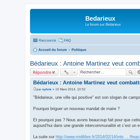
Bedarieux
Le forum sur Bédarieux
Raccourcis
FAQ
Accueil du forum
Politique
Bédarieux : Antoine Martinez veut comba
Répondre
Bédarieux : Antoine Martinez veut combattr
par
sylvie
»
10 Mars 2014, 10:52
M
e
"Bédarieux, une ville qui positive" est son slogan de camp
s
s
a
Pourquoi briguer un nouveau mandat de maire ?
g
e
Et pourquoi pas ? Nous avons beaucoup fait pour que cette
aujourd’hui dans une grande intercommunalité et c’est un e
La suite sur
http://www.midilibre.fr/2014/02/14/inte ... #reac