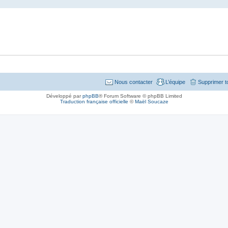
Nous contacter
L’équipe
Supprimer t
Développé par
phpBB
® Forum Software © phpBB Limited
Traduction française officielle
©
Maël Soucaze