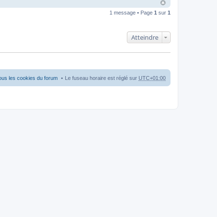
1 message • Page
1
sur
1
Atteindre
ous les cookies du forum
Le fuseau horaire est réglé sur
UTC+01:00