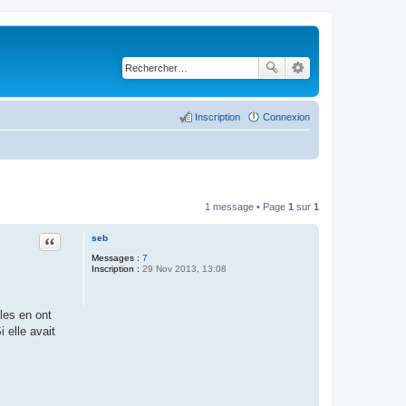
Inscription
Connexion
1 message • Page
1
sur
1
seb
Citer
Messages :
7
Inscription :
29 Nov 2013, 13:08
les en ont
 elle avait