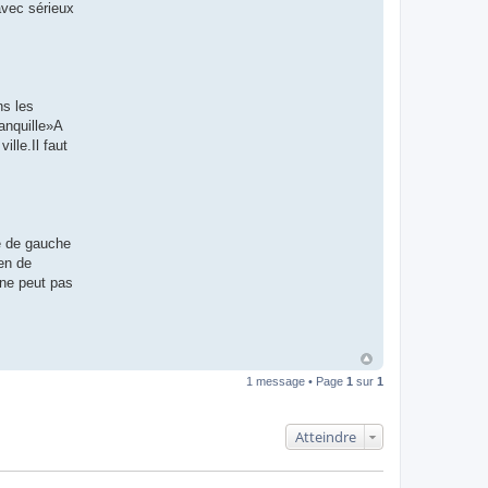
avec sérieux
ns les
anquille»A
lle.Il faut
te de gauche
yen de
 ne peut pas
1 message • Page
1
sur
1
Atteindre