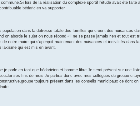
 commune.Si lors de la réalisation du complexe sportif l'étude avait été faite 
contribuable bédaricien va supporter.
 population dans la détresse totale,des familles qui créent des nuisances da
 on aborde le sujet on nous répond «il ne se passe jamais rien et tout est tr
 notre maire qui s'aperçoit maintenant des nuisances et incivilités dans la vi
le laxisme qui est mis en avant.
c je parle en tant que bédaricien et homme libre.Je serai présent sur une lis
 à boucler ses fins de mois.Je partirai donc avec mes collègues du groupe cito
constructive,groupe toujours présent dans les conseils municipaux ce dont on
roite.