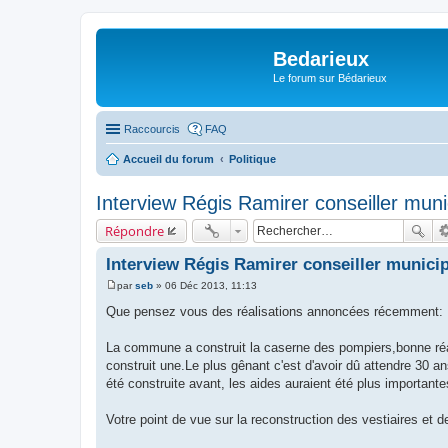
Bedarieux
Le forum sur Bédarieux
Raccourcis
FAQ
Accueil du forum
Politique
Interview Régis Ramirer conseiller muni
Répondre
Interview Régis Ramirer conseiller municip
par
seb
»
06 Déc 2013, 11:13
M
e
Que pensez vous des réalisations annoncées récemment:
s
s
a
La commune a construit la caserne des pompiers,bonne réali
g
construit une.Le plus gênant c'est d'avoir dû attendre 30 an
e
été construite avant, les aides auraient été plus important
Votre point de vue sur la reconstruction des vestiaires et d