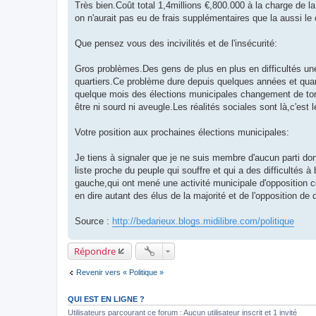
Très bien.Coût total 1,4millions €,800.000 à la charge de la
on n'aurait pas eu de frais supplémentaires que la aussi le 
Que pensez vous des incivilités et de l'insécurité:
Gros problèmes.Des gens de plus en plus en difficultés une
quartiers.Ce problème dure depuis quelques années et quand
quelque mois des élections municipales changement de ton de
être ni sourd ni aveugle.Les réalités sociales sont là,c'est 
Votre position aux prochaines élections municipales:
Je tiens à signaler que je ne suis membre d'aucun parti don
liste proche du peuple qui souffre et qui a des difficultés
gauche,qui ont mené une activité municipale d'opposition 
en dire autant des élus de la majorité et de l'opposition de d
Source :
http://bedarieux.blogs.midilibre.com/politique
Répondre
Revenir vers « Politique »
QUI EST EN LIGNE ?
Utilisateurs parcourant ce forum : Aucun utilisateur inscrit et 1 invité